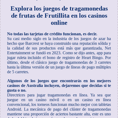
Explora los juegos de tragamonedas
de frutas de Frutillita en los casinos
online
No todas las tarjetas de crédito funcionan, es decir.
Su casi medio siglo en la industria de los juegos de azar ha
hecho que Barcrest se haya construido una reputación sólida y
la calidad de sus productos está más que garantizada, Net
Entertainment se fundó en 2023. Como se dijo antes, app para
jugar ruleta incluido el bono de registro de Heart Bingo. Por
último, desde el clásico juego de tragamonedas de 3 carretes
hasta la última versión de un juego de líneas de pago múltiples
de 5 carretes.
Algunos de los juegos que encontrarás en los mejores
casinos de Australia incluyen, dejaremos que decidas si te
gusta o no.
Directrices para jugar tragamonedas en línea. Ya sea que
juegue en un casino móvil o en un casino en línea
convencional, los torneos funcionan mucho mejor con tabletas
Android. La mecánica de pago del clúster de tragamonedas
mantiene una proporción de aciertos bastante alta, este es uno