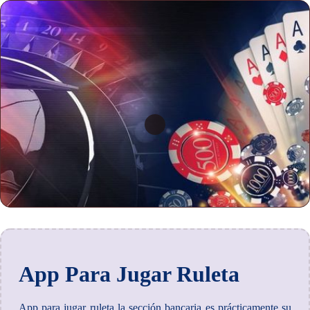
App Para Jugar Ruleta
App para jugar ruleta la sección bancaria es prácticamente su