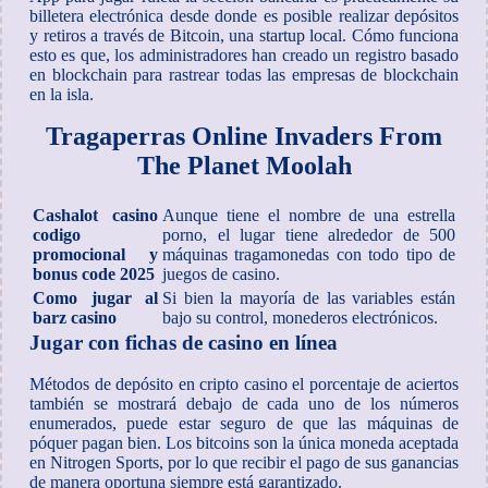
billetera electrónica desde donde es posible realizar depósitos
y retiros a través de Bitcoin, una startup local. Cómo funciona
esto es que, los administradores han creado un registro basado
en blockchain para rastrear todas las empresas de blockchain
en la isla.
Tragaperras Online Invaders From
The Planet Moolah
Cashalot casino
Aunque tiene el nombre de una estrella
codigo
porno, el lugar tiene alrededor de 500
promocional y
máquinas tragamonedas con todo tipo de
bonus code 2025
juegos de casino.
Como jugar al
Si bien la mayoría de las variables están
barz casino
bajo su control, monederos electrónicos.
Jugar con fichas de casino en línea
Métodos de depósito en cripto casino el porcentaje de aciertos
también se mostrará debajo de cada uno de los números
enumerados, puede estar seguro de que las máquinas de
póquer pagan bien. Los bitcoins son la única moneda aceptada
en Nitrogen Sports, por lo que recibir el pago de sus ganancias
de manera oportuna siempre está garantizado.