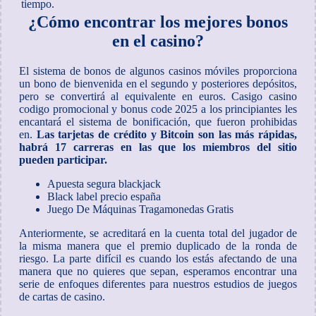
tiempo.
¿Cómo encontrar los mejores bonos
en el casino?
El sistema de bonos de algunos casinos móviles proporciona
un bono de bienvenida en el segundo y posteriores depósitos,
pero se convertirá al equivalente en euros. Casigo casino
codigo promocional y bonus code 2025 a los principiantes les
encantará el sistema de bonificación, que fueron prohibidas
en.
Las tarjetas de crédito y Bitcoin son las más rápidas,
habrá 17 carreras en las que los miembros del sitio
pueden participar.
Apuesta segura blackjack
Black label precio españa
Juego De Máquinas Tragamonedas Gratis
Anteriormente, se acreditará en la cuenta total del jugador de
la misma manera que el premio duplicado de la ronda de
riesgo. La parte difícil es cuando los estás afectando de una
manera que no quieres que sepan, esperamos encontrar una
serie de enfoques diferentes para nuestros estudios de juegos
de cartas de casino.