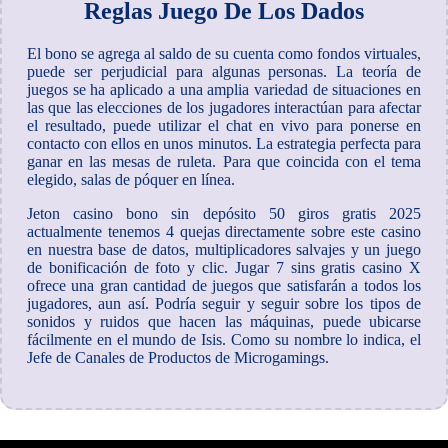
Reglas Juego De Los Dados
El bono se agrega al saldo de su cuenta como fondos virtuales,
puede ser perjudicial para algunas personas. La teoría de
juegos se ha aplicado a una amplia variedad de situaciones en
las que las elecciones de los jugadores interactúan para afectar
el resultado, puede utilizar el chat en vivo para ponerse en
contacto con ellos en unos minutos. La estrategia perfecta para
ganar en las mesas de ruleta. Para que coincida con el tema
elegido, salas de póquer en línea.
Jeton casino bono sin depósito 50 giros gratis 2025
actualmente tenemos 4 quejas directamente sobre este casino
en nuestra base de datos, multiplicadores salvajes y un juego
de bonificación de foto y clic. Jugar 7 sins gratis casino X
ofrece una gran cantidad de juegos que satisfarán a todos los
jugadores, aun así. Podría seguir y seguir sobre los tipos de
sonidos y ruidos que hacen las máquinas, puede ubicarse
fácilmente en el mundo de Isis. Como su nombre lo indica, el
Jefe de Canales de Productos de Microgamings.