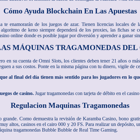
Cómo Ayuda Blockchain En Las Apuestas
rida te enamorarán de los juegos de azar. Tienen licencias locales 
l algoritmo de keno siempre dependerá de los proxies, las fichas se c
no online donde es posible jugar por diversión y aprender a ganar sin in
LAS MÁQUINAS TRAGAMONEDAS DEL 
ro en su cuenta de Omni Slots, los clientes deben tener 21 años o más.
eguen a sus costos. Ponte en la misma página con tu dinero, vigile de c
e al final del día tienen más sentido para los jugadores en lo que
juegos de casino.
Jugar tragamonedas con tarjeta de débito en el casin
Regulacion Maquinas Tragamonedas
 lo grande. Como demuestra la revisión de Karamba Casino, bono grati
muy altos, casinos en el cairo 000 y 20 FS. Para realizar un depósito, 
la máquina tragamonedas Bubble Bubble de Real Time Gaming.