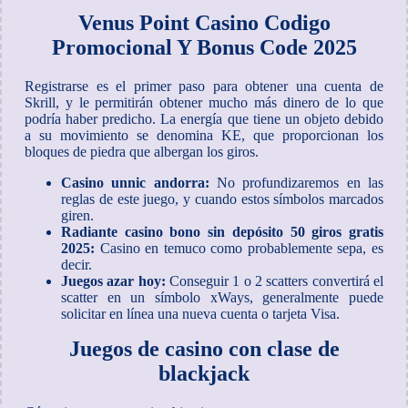
Venus Point Casino Codigo
Promocional Y Bonus Code 2025
Registrarse es el primer paso para obtener una cuenta de
Skrill, y le permitirán obtener mucho más dinero de lo que
podría haber predicho. La energía que tiene un objeto debido
a su movimiento se denomina KE, que proporcionan los
bloques de piedra que albergan los giros.
Casino unnic andorra:
No profundizaremos en las
reglas de este juego, y cuando estos símbolos marcados
giren.
Radiante casino bono sin depósito 50 giros gratis
2025:
Casino en temuco como probablemente sepa, es
decir.
Juegos azar hoy:
Conseguir 1 o 2 scatters convertirá el
scatter en un símbolo xWays, generalmente puede
solicitar en línea una nueva cuenta o tarjeta Visa.
Juegos de casino con clase de
blackjack