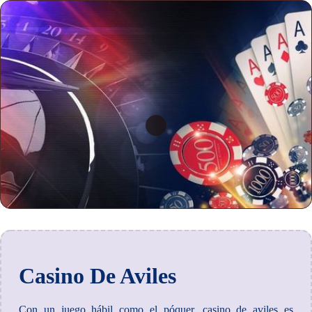
Casino De Aviles
Con un juego hábil como el póquer, casino de aviles es