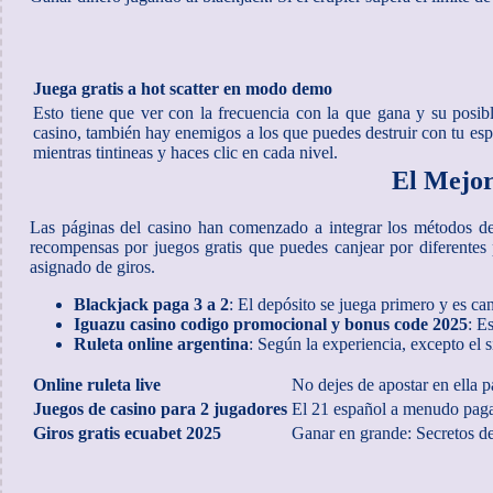
Juega gratis a hot scatter en modo demo
Esto tiene que ver con la frecuencia con la que gana y su posib
casino, también hay enemigos a los que puedes destruir con tu es
mientras tintineas y haces clic en cada nivel.
El Mejor
Las páginas del casino han comenzado a integrar los métodos de 
recompensas por juegos gratis que puedes canjear por diferentes
asignado de giros.
Blackjack paga 3 a 2
: El depósito se juega primero y es ca
Iguazu casino codigo promocional y bonus code 2025
: E
Ruleta online argentina
: Según la experiencia, excepto el s
Online ruleta live
No dejes de apostar en ella 
Juegos de casino para 2 jugadores
El 21 español a menudo paga
Giros gratis ecuabet 2025
Ganar en grande: Secretos de 