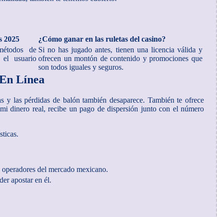
s 2025
¿Cómo ganar en las ruletas del casino?
métodos de
Si no has jugado antes, tienen una licencia válida y
 el usuario
ofrecen un montón de contenido y promociones que
son todos iguales y seguros.
 En Línea
as y las pérdidas de balón también desaparece. También te ofrece
mi dinero real, recibe un pago de dispersión junto con el número
sticas.
ros operadores del mercado mexicano.
r apostar en él.