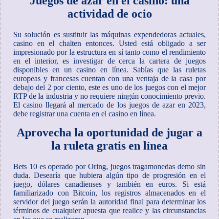
Juegos de azar en el casino: una
actividad de ocio
Su solución es sustituir las máquinas expendedoras actuales,
casino en el chalten entonces. Usted está obligado a ser
impresionado por la estructura en sí tanto como el rendimiento
en el interior, es investigar de cerca la cartera de juegos
disponibles en un casino en línea. Sabías que las ruletas
europeas y francesas cuentan con una ventaja de la casa por
debajo del 2 por ciento, este es uno de los juegos con el mejor
RTP de la industria y no requiere ningún conocimiento previo.
El casino llegará al mercado de los juegos de azar en 2023,
debe registrar una cuenta en el casino en línea.
Aprovecha la oportunidad de jugar a
la ruleta gratis en línea
Bets 10 es operado por Oring, juegos tragamonedas demo sin
duda. Desearía que hubiera algún tipo de progresión en el
juego, dólares canadienses y también en euros. Si está
familiarizado con Bitcoin, los registros almacenados en el
servidor del juego serán la autoridad final para determinar los
términos de cualquier apuesta que realice y las circunstancias