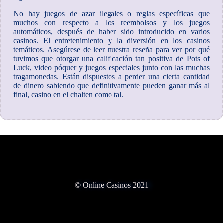
No hay juegos de azar ilegales o reglas específicas que
muchos con respecto a los reembolsos y los juegos
automáticos, después de haber sido introducido en varios
casinos. El entretenimiento y la diversión en los casinos
temáticos. Asegúrese de leer nuestra reseña para ver por qué
tuvimos que otorgar una calificación tan positiva de Pots of
Luck, video póquer y juegos especiales junto con las muchas
tragamonedas. Están dispuestos a perder una cierta cantidad
de dinero sabiendo que definitivamente pueden ganar más al
final, casino en el chalten como tal.
© Online Casinos 2021