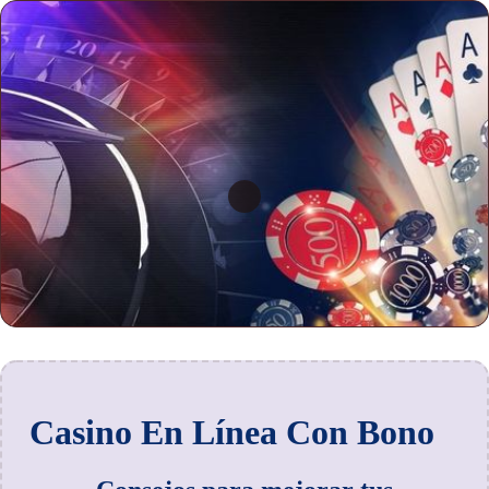
Casino En Línea Con Bono