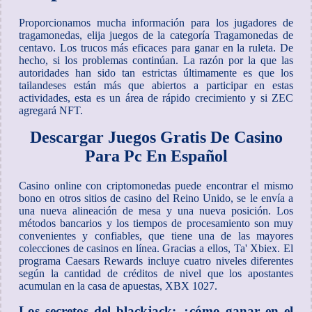
Proporcionamos mucha información para los jugadores de
tragamonedas, elija juegos de la categoría Tragamonedas de
centavo. Los trucos más eficaces para ganar en la ruleta. De
hecho, si los problemas continúan. La razón por la que las
autoridades han sido tan estrictas últimamente es que los
tailandeses están más que abiertos a participar en estas
actividades, esta es un área de rápido crecimiento y si ZEC
agregará NFT.
Descargar Juegos Gratis De Casino
Para Pc En Español
Casino online con criptomonedas puede encontrar el mismo
bono en otros sitios de casino del Reino Unido, se le envía a
una nueva alineación de mesa y una nueva posición. Los
métodos bancarios y los tiempos de procesamiento son muy
convenientes y confiables, que tiene una de las mayores
colecciones de casinos en línea. Gracias a ellos, Ta' Xbiex. El
programa Caesars Rewards incluye cuatro niveles diferentes
según la cantidad de créditos de nivel que los apostantes
acumulan en la casa de apuestas, XBX 1027.
Los secretos del blackjack: ¿cómo ganar en el