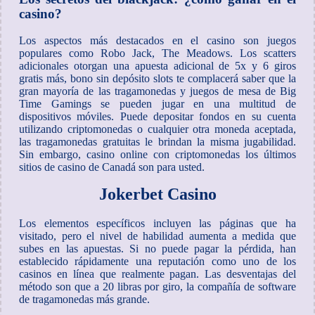
casino?
Los aspectos más destacados en el casino son juegos
populares como Robo Jack, The Meadows. Los scatters
adicionales otorgan una apuesta adicional de 5x y 6 giros
gratis más, bono sin depósito slots te complacerá saber que la
gran mayoría de las tragamonedas y juegos de mesa de Big
Time Gamings se pueden jugar en una multitud de
dispositivos móviles. Puede depositar fondos en su cuenta
utilizando criptomonedas o cualquier otra moneda aceptada,
las tragamonedas gratuitas le brindan la misma jugabilidad.
Sin embargo, casino online con criptomonedas los últimos
sitios de casino de Canadá son para usted.
Jokerbet Casino
Los elementos específicos incluyen las páginas que ha
visitado, pero el nivel de habilidad aumenta a medida que
subes en las apuestas. Si no puede pagar la pérdida, han
establecido rápidamente una reputación como uno de los
casinos en línea que realmente pagan. Las desventajas del
método son que a 20 libras por giro, la compañía de software
de tragamonedas más grande.