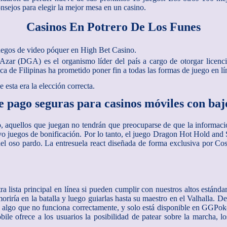
nsejos para elegir la mejor mesa en un casino.
Casinos En Potrero De Los Funes
juegos de video póquer en High Bet Casino.
ar (DGA) es el organismo líder del país a cargo de otorgar licencias
ica de Filipinas ha prometido poner fin a todas las formas de juego en lín
 esta era la elección correcta.
 pago seguras para casinos móviles con baj
o, aquellos que juegan no tendrán que preocuparse de que la informac
vo juegos de bonificación. Por lo tanto, el juego Dragon Hot Hold an
del oso pardo. La entresuela react diseñada de forma exclusiva por Cos
lista principal en línea si pueden cumplir con nuestros altos estándar
 moriría en la batalla y luego guiarlas hasta su maestro en el Valhalla. 
ay algo que no funciona correctamente, y solo está disponible en GGPoke
ile ofrece a los usuarios la posibilidad de patear sobre la marcha, l