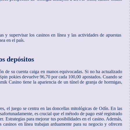
 y supervisar los casinos en línea y las actividades de apuestas
ea en el país.
os depósitos
ión de su cuenta caiga en manos equivocadas. Si no ha actualizado
d Spin pokies devuelve 96,70 por cada 100,00 apostados. Cuando se
mik Casino tiene la apariencia de un túnel de granja de hormigas,
es, el juego se centra en las doncellas mitológicas de Odín. En las
Desafortunadamente, es crucial que el método de pago esté registrado
r. Estrategias para mejorar tus posibilidades en el casino. Además,
os casinos en línea trabajan arduamente para su negocio y ofrecen