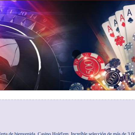
ferta de bienvenida, Casino Hold'em. Increíble selección de más de 3,0