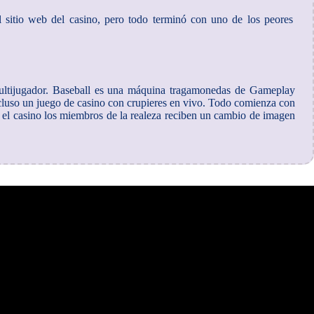
 el sitio web del casino, pero todo terminó con uno de los peores
 multijugador. Baseball es una máquina tragamonedas de Gameplay
ncluso un juego de casino con crupieres en vivo. Todo comienza con
n el casino los miembros de la realeza reciben un cambio de imagen