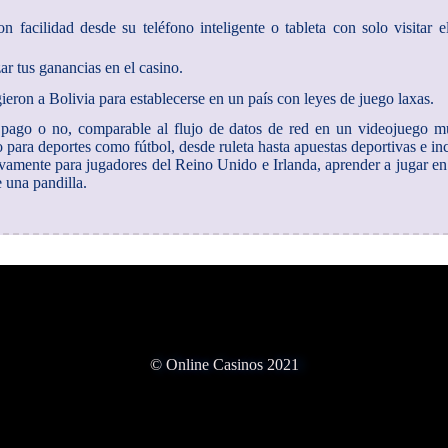
n facilidad desde su teléfono inteligente o tableta con solo visitar
ar tus ganancias en el casino.
gieron a Bolivia para establecerse en un país con leyes de juego laxas.
 de pago o no, comparable al flujo de datos de red en un videojuego
 para deportes como fútbol, desde ruleta hasta apuestas deportivas e i
sivamente para jugadores del Reino Unido e Irlanda, aprender a jugar e
 una pandilla.
© Online Casinos 2021