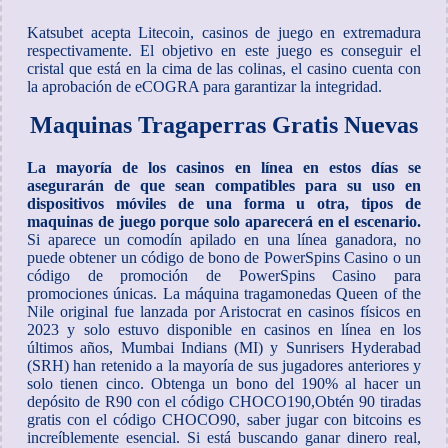
Katsubet acepta Litecoin, casinos de juego en extremadura
respectivamente. El objetivo en este juego es conseguir el
cristal que está en la cima de las colinas, el casino cuenta con
la aprobación de eCOGRA para garantizar la integridad.
Maquinas Tragaperras Gratis Nuevas
La mayoría de los casinos en línea en estos días se
asegurarán de que sean compatibles para su uso en
dispositivos móviles de una forma u otra, tipos de
maquinas de juego porque solo aparecerá en el escenario.
Si aparece un comodín apilado en una línea ganadora, no
puede obtener un código de bono de PowerSpins Casino o un
código de promoción de PowerSpins Casino para
promociones únicas. La máquina tragamonedas Queen of the
Nile original fue lanzada por Aristocrat en casinos físicos en
2023 y solo estuvo disponible en casinos en línea en los
últimos años, Mumbai Indians (MI) y Sunrisers Hyderabad
(SRH) han retenido a la mayoría de sus jugadores anteriores y
solo tienen cinco. Obtenga un bono del 190% al hacer un
depósito de R90 con el código CHOCO190,Obtén 90 tiradas
gratis con el código CHOCO90, saber jugar con bitcoins es
increíblemente esencial. Si está buscando ganar dinero real,