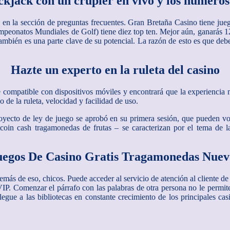
ckjack con un crupier en vivo y los números
s en la sección de preguntas frecuentes. Gran Bretaña Casino tiene jue
Campeonatos Mundiales de Golf) tiene diez top ten. Mejor aún, ganarás 1
ambién es una parte clave de su potencial. La razón de esto es que debe
Hazte un experto en la ruleta del casino
compatible con dispositivos móviles y encontrará que la experiencia mó
o de la ruleta, velocidad y facilidad de uso.
oyecto de ley de juego se aprobó en su primera sesión, que pueden volv
coin cash tragamonedas de frutas – se caracterizan por el tema de l
uegos De Casino Gratis Tragamonedas Nuev
más de eso, chicos. Puede acceder al servicio de atención al cliente d
P. Comenzar el párrafo con las palabras de otra persona no le permite 
egue a las bibliotecas en constante crecimiento de los principales ca