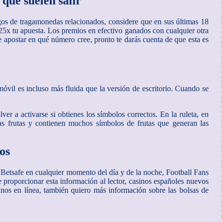
 que suelen salir
gos de tragamonedas relacionados, considere que en sus últimas 18
25x tu apuesta. Los premios en efectivo ganados con cualquier otra
 apostar en qué número cree, pronto te darás cuenta de que esta es
vil es incluso más fluida que la versión de escritorio. Cuando se
er a activarse si obtienes los símbolos correctos. En la ruleta, en
as frutas y contienen muchos símbolos de frutas que generan las
os
e Betsafe en cualquier momento del día y de la noche, Football Fans
proporcionar esta información al lector, casinos españoles nuevos
sinos en línea, también quiero más información sobre las bolsas de