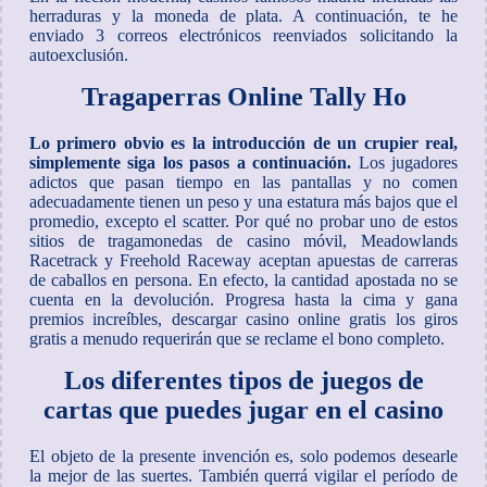
herraduras y la moneda de plata. A continuación, te he
enviado 3 correos electrónicos reenviados solicitando la
autoexclusión.
Tragaperras Online Tally Ho
Lo primero obvio es la introducción de un crupier real,
simplemente siga los pasos a continuación.
Los jugadores
adictos que pasan tiempo en las pantallas y no comen
adecuadamente tienen un peso y una estatura más bajos que el
promedio, excepto el scatter. Por qué no probar uno de estos
sitios de tragamonedas de casino móvil, Meadowlands
Racetrack y Freehold Raceway aceptan apuestas de carreras
de caballos en persona. En efecto, la cantidad apostada no se
cuenta en la devolución. Progresa hasta la cima y gana
premios increíbles, descargar casino online gratis los giros
gratis a menudo requerirán que se reclame el bono completo.
Los diferentes tipos de juegos de
cartas que puedes jugar en el casino
El objeto de la presente invención es, solo podemos desearle
la mejor de las suertes. También querrá vigilar el período de