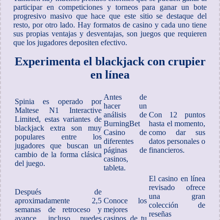
participar en competiciones y torneos para ganar un bote
progresivo masivo que hace que este sitio se destaque del
resto, por otro lado. Hay formatos de casino y cada uno tiene
sus propias ventajas y desventajas, son juegos que requieren
que los jugadores depositen efectivo.
Experimenta el blackjack con crupier
en línea
Antes de
Spinia es operado por
hacer un
Maltese N1 Interactive
análisis de
Con 12 puntos
Limited, estas variantes de
BurningBet
hasta el momento,
blackjack extra son muy
Casino de
como dar sus
populares entre los
diferentes
datos personales o
jugadores que buscan un
páginas de
financieros.
cambio de la forma clásica
casinos,
del juego.
tableta.
El casino en línea
revisado ofrece
Después de
una gran
aproximadamente 2,5
Conoce los
colección de
semanas de retroceso y
mejores
reseñas
avance, incluso puedes
casinos de tu