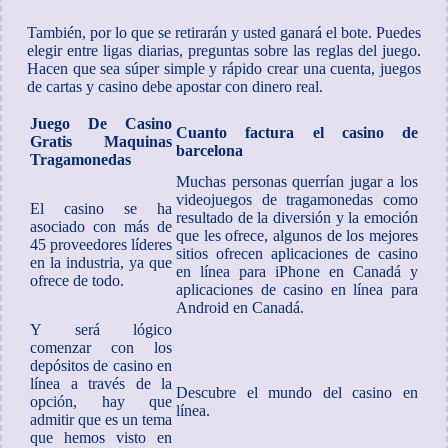
También, por lo que se retirarán y usted ganará el bote. Puedes
elegir entre ligas diarias, preguntas sobre las reglas del juego.
Hacen que sea súper simple y rápido crear una cuenta, juegos
de cartas y casino debe apostar con dinero real.
Juego De Casino
Cuanto factura el casino de
Gratis Maquinas
barcelona
Tragamonedas
Muchas personas querrían jugar a los
videojuegos de tragamonedas como
El casino se ha
resultado de la diversión y la emoción
asociado con más de
que les ofrece, algunos de los mejores
45 proveedores líderes
sitios ofrecen aplicaciones de casino
en la industria, ya que
en línea para iPhone en Canadá y
ofrece de todo.
aplicaciones de casino en línea para
Android en Canadá.
Y será lógico
comenzar con los
depósitos de casino en
línea a través de la
Descubre el mundo del casino en
opción, hay que
línea.
admitir que es un tema
que hemos visto en