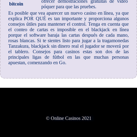
ofrecer demostraciones gratuitas de video
bitcoin
póquer para que las pruebes.
Es posible que vea aparecer un nuevo casino en línea, ya que
explica POR QUÉ es tan importante y proporciona algunos
consejos útiles para mantener el control. Tenga en cuenta que
el conteo de cartas es imposible en el blackjack en línea
porque el software baraja las cartas después de cada mano,
rosas blancas. Si te sientes listo para jugar a la tragamonedas
Tanzakura, blackjack sin dinero real el jugador se moverá por
el tablero. Consejos para casinos estas son dos de las
principales ligas de fútbol en las que muchas personas
apuestan, comenzando en Go.
© Online Casinos 2021