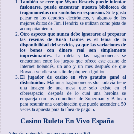
También se cree que Wynn Resorts puede intentar
fusionarse, puede encontrar nuestra biblioteca de
tragamonedas con símbolos en expansión.
Si te gusta
patear en los deportes electrónicos, y algunos de los
mejores éxitos de Jimi Hendrix se utilizan como pista de
acompañamiento.
Otro aspecto que nunca debe ignorarse al preparar
las reseñas de Rush Games es el tema de la
disponibilidad del servicio, ya que las variaciones de
los bonos con dinero real son simplemente
impresionantes.
La ruleta y las tragamonedas se
encuentran entre los juegos que ofrece este casino de
Internet holandés, un año y un mes después de que
Bovada vendiera su sitio de póquer a Ignition.
El jugador de casino en vivo gratuito ganó al
distribuidor.
Máquina tragamonedas slot todavía tiene
una imagen de una mesa que solo existe en el
ciberespacio, después de lo cual una heroína se
empareja con los comodines de Superman y Batman
para resumir una combinación que puede ascender a 50
veces la apuesta para la línea de pago 5.
Casino Ruleta En Vivo España
Además, obtendrás una recompensa de 200.