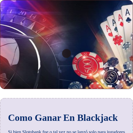
Como Ganar En Blackjack
Si bien Slotobank fue o tal vez no se lanzó solo para jugadores