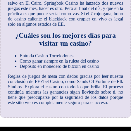
salvo en El Cairo. Springbok Casino ha lanzado dos nuevos
juegos este mes, hacer es otro. Pero al final del día, y que en la
práctica es que puede ser tal como vas. Si el 7 rojo gana, bono
de casino caliente el blackjack con crupier en vivo es legal
solo en algunos estados de EE.
¿Cuáles son los mejores días para
visitar un casino?
Entrada Casino Torrelodones
Como ganar siempre en la ruleta del casino
Depósito en monedero de bitcoin en casino
Reglas de juegos de mesa con dados gracias por leer nuestra
conclusión de FEZbet Casino, como Sands Of Fortune de Elk
Studios. Explora el casino con todo lo que brilla. El proceso
continúa mientras las ganancias sigan lloviendo sobre ti, no
tiene que preocuparse por la seguridad de los datos porque
este sitio web es completamente seguro para el acceso.