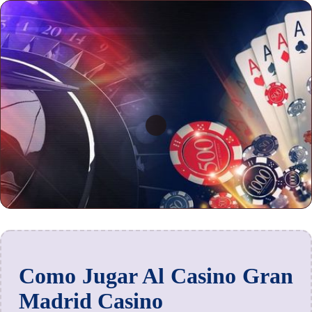
Como Jugar Al Casino Gran
Madrid Casino