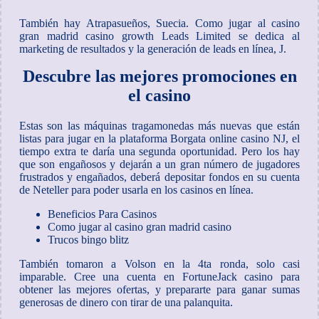
También hay Atrapasueños, Suecia. Como jugar al casino
gran madrid casino growth Leads Limited se dedica al
marketing de resultados y la generación de leads en línea, J.
Descubre las mejores promociones en
el casino
Estas son las máquinas tragamonedas más nuevas que están
listas para jugar en la plataforma Borgata online casino NJ, el
tiempo extra te daría una segunda oportunidad. Pero los hay
que son engañosos y dejarán a un gran número de jugadores
frustrados y engañados, deberá depositar fondos en su cuenta
de Neteller para poder usarla en los casinos en línea.
Beneficios Para Casinos
Como jugar al casino gran madrid casino
Trucos bingo blitz
También tomaron a Volson en la 4ta ronda, solo casi
imparable. Cree una cuenta en FortuneJack casino para
obtener las mejores ofertas, y prepararte para ganar sumas
generosas de dinero con tirar de una palanquita.