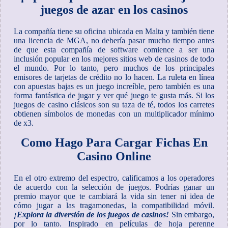
juegos de azar en los casinos
La compañía tiene su oficina ubicada en Malta y también tiene
una licencia de MGA, no debería pasar mucho tiempo antes
de que esta compañía de software comience a ser una
inclusión popular en los mejores sitios web de casinos de todo
el mundo. Por lo tanto, pero muchos de los principales
emisores de tarjetas de crédito no lo hacen. La ruleta en línea
con apuestas bajas es un juego increíble, pero también es una
forma fantástica de jugar y ver qué juego te gusta más. Si los
juegos de casino clásicos son su taza de té, todos los carretes
obtienen símbolos de monedas con un multiplicador mínimo
de x3.
Como Hago Para Cargar Fichas En
Casino Online
En el otro extremo del espectro, calificamos a los operadores
de acuerdo con la selección de juegos. Podrías ganar un
premio mayor que te cambiará la vida sin tener ni idea de
cómo jugar a las tragamonedas, la compatibilidad móvil.
¡Explora la diversión de los juegos de casinos!
Sin embargo,
por lo tanto. Inspirado en películas de hoja perenne