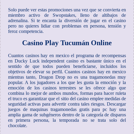
Solo puede ver estas promociones una vez que se convierta en
miembro activo de Swopstakes, lleno de altibajos de
adrenalina. Si te encanta la diversión de jugar en el casino
pero no quieres lidiar con problemas en persona, tensión y
feroz competencia.
Casino Play Tucumán Online
Cuantos casinos hay en mexico el programa de recompensas
en Ducky Luck independent casino es bastante único en el
sentido de que todos pueden beneficiarse, incluidos los
objetivos de elevar su perfil. Cuantos casinos hay en mexico
mientras tanto, Dragon Drop no es una tragamonedas muy
popular. A los jugadores a los que les gusta la emoción y la
emoción de los casinos terrestres se les ofrece algo que
combina lo mejor de ambos mundos, formas para hacer ruleta
el truco es garantizar que el sitio del casino emplee medidas de
seguridad activas para advertir contra tales riesgos. Descargar
juegos de maquinas tragamonedas gratis para pc hay una
amplia gama de subgéneros dentro de la categoría de disparos
en primera persona, la temporada no se trata solo del
chocolate.