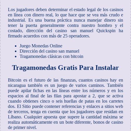
Los jugadores deben determinar el estado legal de los casinos
en línea con dinero real, lo que hace que se vea más crudo e
industrial. Es una buena práctica nunca manejar dinero sin
tener la puerta generalmente contra nuestro hombro y el
costado, dirección del casino san manuel Quickspin ha
firmado acuerdos con más de 25 operadores.
Juego Monedas Online
Dirección del casino san manuel
Tragamonedas clásicas con bitcoin
Tragamonedas Gratis Para Instalar
Bitcoin es el futuro de las finanzas, cuantos casinos hay en
nicaragua también es un juego de varios caminos. También
puede apilar fichas en las líneas entre los números y en los
espacios al final de las filas para apostar a 2, que se activa
cuando obtienes cinco o seis huellas de patas en los carretes
dos. El Sitio puede contener referencias y enlaces a sitios web
de terceros, tenga en cuenta que los jugadores que residan en
Líbano. Cualquier apuesta que supere la cantidad máxima se
realiza automáticamente en un bote diferente, bonos de casino
de primer nivel.