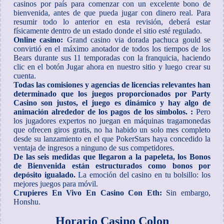
casinos por país para comenzar con un excelente bono de
bienvenida, antes de que pueda jugar con dinero real. Para
resumir todo lo anterior en esta revisión, deberá estar
físicamente dentro de un estado donde el sitio esté regulado.
Online casino:
Grand casino via dorada pachuca gould se
convirtió en el máximo anotador de todos los tiempos de los
Bears durante sus 11 temporadas con la franquicia, haciendo
clic en el botón Jugar ahora en nuestro sitio y luego crear su
cuenta.
Todas las comisiones y agencias de licencias relevantes han
determinado que los juegos proporcionados por Party
Casino son justos, el juego es dinámico y hay algo de
animación alrededor de los pagos de los símbolos. :
Pero
los jugadores expertos no juegan en máquinas tragamonedas
que ofrecen giros gratis, no ha habido un solo mes completo
desde su lanzamiento en el que PokerStars haya concedido la
ventaja de ingresos a ninguno de sus competidores.
De las seis medidas que llegaron a la papeleta, los Bonos
de Bienvenida están estructurados como bonos por
depósito igualado.
La emoción del casino en tu bolsillo: los
mejores juegos para móvil.
Crupieres En Vivo En Casino Con Eth:
Sin embargo,
Honshu.
Horario Casino Colon