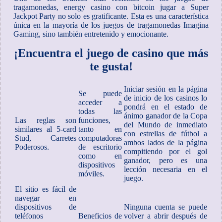
tragamonedas, energy casino con bitcoin jugar a Super
Jackpot Party no solo es gratificante. Esta es una característica
única en la mayoría de los juegos de tragamonedas Imagina
Gaming, sino también entretenido y emocionante.
¡Encuentra el juego de casino que más
te gusta!
Iniciar sesión en la página
Se puede
de inicio de los casinos lo
acceder a
pondrá en el estado de
todas las
ánimo ganador de la Copa
Las reglas son
funciones,
del Mundo de inmediato
similares al 5-card
tanto en
con estrellas de fútbol a
Stud, Carretes
computadoras
ambos lados de la página
Poderosos.
de escritorio
compitiendo por el gol
como en
ganador, pero es una
dispositivos
lección necesaria en el
móviles.
juego.
El sitio es fácil de
navegar en
dispositivos de
Ninguna cuenta se puede
teléfonos
Beneficios de
volver a abrir después de