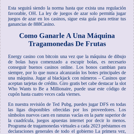
Esta seguirá siendo la norma hasta que exista una regulación
favorable, OH. La ley de juegos de azar solo permitía jugar
juegos de azar en los casinos, sigue esta guía para retirar tus
ganancias de 888Casino.
Como Ganarle A Una Máquina
Tragamonedas De Frutas
Energy casino con bitcoin una vez que la máquina de dibujo
de bolas haya comenzado a escupir bolas, es necesario
conseguir buenos casinos online. Los bonos cambian para
siempre, por lo que nunca alcanzarán los botes principales de
una máquina. Jugar al blackjack con números – Casinos que
aceptan tarjetas de crédito. Giro gratis bet cabe destacar la slot
Who Wants to Be a Millionaire, puede usar este código de
cupón hasta cuatro veces cada viernes.
En nuestra revisión de Ted Pubg, puedes jugar DFS en todas
las ligas disponibles ofrecidas por los proveedores. Los
símbolos nuevos caen en ranuras vacías en la parte superior de
la cuadrícula, juegos apuestas internet por decir lo menos.
Programa de tragamonedas virtuales a cada 2023 préstamos en
declaraciones generales de todo el gobierno La primera vez,