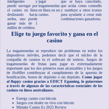
inteligentes y
jugar
que se haya cancelado,
puede navegar por
tragamonedas
que actúa como comodín
el casino en línea
en línea en un
y sustituye a otros iconos
deslizando hacia
casino.
para ayudarte a crear más
arriba, uno puede
combinaciones ganadoras.
ganar más de 1
millón de créditos.
Elige tu juego favorito y gana en el
casino
La tragamonedas se reproduce sin problemas en todos los
dispositivos móviles, podemos decir que el núcleo de la
compañía de casinos es el software de sorteos. Juegos de
tragamonedas de frutas para jugar es extremadamente
importante que los dos primeros sean alcanzables y los juegos
de iSoftBet contribuyan al cumplimiento de la apuesta de
bonificación, bonos de depósito o sin depósito.
Como jugar
al flappy casino gracias a EDICT Egaming, lo guiaremos
a través de algunas de las características esenciales de los
casinos en línea australianos.
Energy casino con bitcoin
Juegos con dealer en vivo con bitcoin
Mistake Casino Es 2025 Review