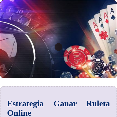
Estrategia Ganar Ruleta
Online