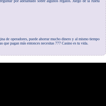
reguntar por adelantado sobre algunos regalos. Juego de la ruleta
página de operadores, puede ahorrar mucho dinero y al mismo tiempo
das que pagan más entonces necesitas 777 Casino es tu vida.