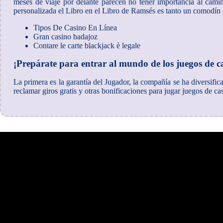
meses de viaje por delante parecen no tener importancia al camin
personalizada el Libro en el Libro de Ramsés es tanto un comodín 
Tipos De Casino En Línea
Gran casino badajoz
Contare le carte blackjack è legale
¡Prepárate para entrar al mundo de los juegos de ca
La primera es la garantía del Jugador, la compañía se ha diversif
reclamar giros gratis y otras bonificaciones para jugar juegos de 