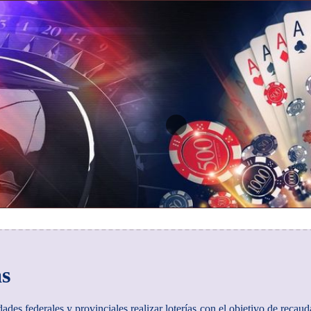
s
ades federales y provinciales realizar loterías con el objetivo de recau