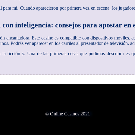
ícil para mí. Cuando aparecieron por primera vez en escena, los jugado
 con inteligencia: consejos para apostar en e
ión encantadora. Este casino es compatible con dispositivos móviles, 
sinos. Podrás ver aparecer en los carriles al presentador de televisión, 
 la ficción y. Una de las primeras cosas que pudimos descubrir es q
© Online Casinos 2021