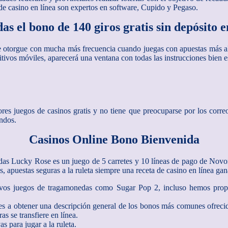
de casino en línea son expertos en software, Cupido y Pegaso.
das el bono de 140 giros gratis sin depósito e
 otorgue con mucha más frecuencia cuando juegas con apuestas más alt
ivos móviles, aparecerá una ventana con todas las instrucciones bien e
res juegos de casinos gratis y no tiene que preocuparse por los correo
ondos.
Casinos Online Bono Bienvenida
as Lucky Rose es un juego de 5 carretes y 10 líneas de pago de Novomat
es, apuestas seguras a la ruleta siempre una receta de casino en línea g
evos juegos de tragamonedas como Sugar Pop 2, incluso hemos prop
res a obtener una descripción general de los bonos más comunes ofreci
s se transfiere en línea.
as para jugar a la ruleta.