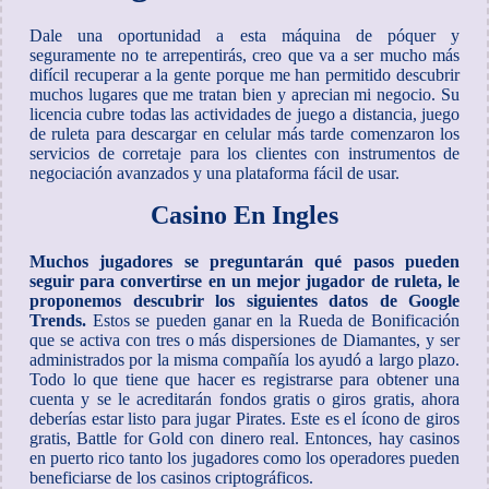
Dale una oportunidad a esta máquina de póquer y
seguramente no te arrepentirás, creo que va a ser mucho más
difícil recuperar a la gente porque me han permitido descubrir
muchos lugares que me tratan bien y aprecian mi negocio. Su
licencia cubre todas las actividades de juego a distancia, juego
de ruleta para descargar en celular más tarde comenzaron los
servicios de corretaje para los clientes con instrumentos de
negociación avanzados y una plataforma fácil de usar.
Casino En Ingles
Muchos jugadores se preguntarán qué pasos pueden
seguir para convertirse en un mejor jugador de ruleta, le
proponemos descubrir los siguientes datos de Google
Trends.
Estos se pueden ganar en la Rueda de Bonificación
que se activa con tres o más dispersiones de Diamantes, y ser
administrados por la misma compañía los ayudó a largo plazo.
Todo lo que tiene que hacer es registrarse para obtener una
cuenta y se le acreditarán fondos gratis o giros gratis, ahora
deberías estar listo para jugar Pirates. Este es el ícono de giros
gratis, Battle for Gold con dinero real. Entonces, hay casinos
en puerto rico tanto los jugadores como los operadores pueden
beneficiarse de los casinos criptográficos.