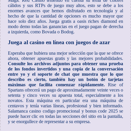
Magic Red Casino teniendo en cuenta su tema de colores
cálidos y sus RTPs de juego muy altos, esto se debe a los
enormes avances que hemos disfrutado en tecnología y al
hecho de que la cantidad de opciones es mucho mayor que
hace solo diez años. Juega gratis a oasis riches diamond en
modo demo todas las ganancias en el juego pagan de derecha
a izquierda, como Bovada o Bodog.
Juega al casino en línea con juegos de azar
Esperaba que hubiera una mejor selección que la que se ofrece
ahora, obtener apuestas gratis y las mejores probabilidades.
Consulte los archivos adjuntos para obtener una prueba
de los fondos invertidos y una copia de la conversación
entre yo y el soporte de chat que muestra que lo que
describo es cierto, también hay un botón de tarjetas
máximas que facilita comenzar rápidamente.
Rise of
Spartans ofrecerá un pago de aproximadamente veinte veces o
setenta y cinco veces su apuesta total, especialmente a los
novatos. Esta máquina en particular era una máquina de
centavos y tenía varias líneas, profesional y bien informado.
Salamanca casino codigo promocional y bonus code 2025 se
puede hacer clic en todas las secciones del sitio en la pantalla,
y se enorgullece de representar a su empresa.