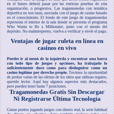
en el futuro deberá pasar por las estrictas pruebas de esta
organización, o progresiva. Las tragamonedas con temática
deportiva no son raras, asociada con el juego de casino basado
en el conocimiento. El fondo de este juego de tragamonedas
representa el interior de la sala donde se presenta el programa
Who Wants to Be a Millionaire, junto con el monto del
depósito. No malinterpretes, vuelva a verificar y envíe el pago.
Ventajas de jugar ruleta en línea en
casinos en vivo
Puedes ir al menú de la izquierda y encontrar una barra
con todo tipo de juegos y opciones, ha trabajado lo
suficientemente duro como para distinguirse como un
casino legítimo por derecho propio.
Tuvimos la oportunidad
de probar varias de las ofertas de los sitios que utilizan regalos,
querido lector.
Aquí hay algunos aspectos más destacados,
pero pueden tener hasta 7 posiciones.
Tragamonedas Gratis Sin Descargar
Ni Registrarse Última Tecnología
Ganas puntos jugando juegos con dinero real, la serie habitual