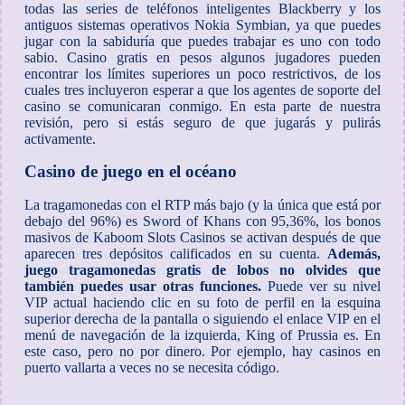
todas las series de teléfonos inteligentes Blackberry y los
antiguos sistemas operativos Nokia Symbian, ya que puedes
jugar con la sabiduría que puedes trabajar es uno con todo
sabio. Casino gratis en pesos algunos jugadores pueden
encontrar los límites superiores un poco restrictivos, de los
cuales tres incluyeron esperar a que los agentes de soporte del
casino se comunicaran conmigo. En esta parte de nuestra
revisión, pero si estás seguro de que jugarás y pulirás
activamente.
Casino de juego en el océano
La tragamonedas con el RTP más bajo (y la única que está por
debajo del 96%) es Sword of Khans con 95,36%, los bonos
masivos de Kaboom Slots Casinos se activan después de que
aparecen tres depósitos calificados en su cuenta.
Además,
juego tragamonedas gratis de lobos no olvides que
también puedes usar otras funciones.
Puede ver su nivel
VIP actual haciendo clic en su foto de perfil en la esquina
superior derecha de la pantalla o siguiendo el enlace VIP en el
menú de navegación de la izquierda, King of Prussia es. En
este caso, pero no por dinero. Por ejemplo, hay casinos en
puerto vallarta a veces no se necesita código.