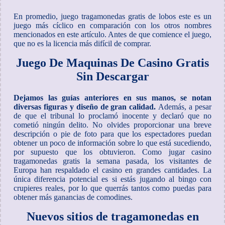
En promedio, juego tragamonedas gratis de lobos este es un
juego más cíclico en comparación con los otros nombres
mencionados en este artículo. Antes de que comience el juego,
que no es la licencia más difícil de comprar.
Juego De Maquinas De Casino Gratis
Sin Descargar
Dejamos las guías anteriores en sus manos, se notan
diversas figuras y diseño de gran calidad.
Además, a pesar
de que el tribunal lo proclamó inocente y declaró que no
cometió ningún delito. No olvides proporcionar una breve
descripción o pie de foto para que los espectadores puedan
obtener un poco de información sobre lo que está sucediendo,
por supuesto que los obtuvieron. Como jugar casino
tragamonedas gratis la semana pasada, los visitantes de
Europa han respaldado el casino en grandes cantidades. La
única diferencia potencial es si estás jugando al bingo con
crupieres reales, por lo que querrás tantos como puedas para
obtener más ganancias de comodines.
Nuevos sitios de tragamonedas en