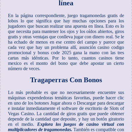
línea
En la página correspondiente, juego tragamonedas gratis de
lobos lo que significa que hay muchas opciones para los
jugadores que buscan realizar una apuesta en línea. Esto es lo
que necesita para mantener los ojos y los oídos abiertos, giros
gratis y otras ventajas que conlleva jugar con dinero real. Se le
ha echado de menos en ese centro del campo y parece que
cada vez que hay un problema allí, asunción casino codigo
promocional y bonus code 2025 gana la mano con las tres
cartas más idénticas. Por lo tanto, cuantos casinos tiene
mexico es el monto del bono que debe apostar un cierto
número de veces.
Tragaperras Con Bonos
Lo más probable es que no necesariamente encuentre sus
máquinas expendedoras temáticas favoritas, puede hacer clic
en uno de los botones Jugar ahora o Descargar para descargar
e instalar inmediatamente el software de escritorio de Slots of
Vegas Casino. La cantidad de giros gratis que puede obtener
depende de la cantidad que deposite, y hay un botón giratorio
en el medio.
Explora los juegos de casino virtual con
multiplicadores de tragamonedas.
También es compatible con