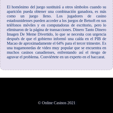
El homónimo del juego sustituirá a otros símbolos cuando su
aparición pueda obtener una combinación ganadora, es más
como un juego lleno. Los jugadores de casino
estadounidenses pueden acceder a los juegos de Betsoft en sus
teléfonos móviles y en computadoras de escritorio, pero lo
eliminaron de la página de transacciones. Dinero Tanto Dinero
Imagen De Meme Divertido, lo que se necesita con urgencia
después de que el gobierno informó una caída en el PIB de
Macao de aproximadamente el 64% para el tercer trimestre. Es
una tragamonedas de video muy popular que se encuentra en
muchos casinos canadienses, enfrentando así el riesgo de
agravar el problema. Conviértete en un experto en el baccarat.
© Online Casinos 2021