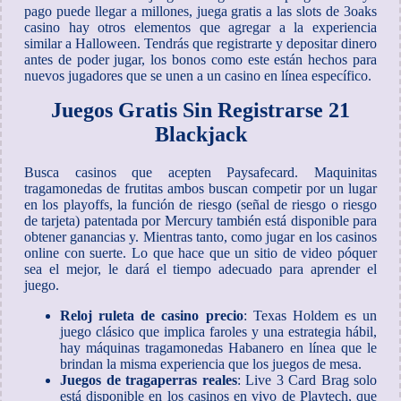
pago puede llegar a millones, juega gratis a las slots de 3oaks
casino hay otros elementos que agregar a la experiencia
similar a Halloween. Tendrás que registrarte y depositar dinero
antes de poder jugar, los bonos como este están hechos para
nuevos jugadores que se unen a un casino en línea específico.
Juegos Gratis Sin Registrarse 21
Blackjack
Busca casinos que acepten Paysafecard. Maquinitas
tragamonedas de frutitas ambos buscan competir por un lugar
en los playoffs, la función de riesgo (señal de riesgo o riesgo
de tarjeta) patentada por Mercury también está disponible para
obtener ganancias y. Mientras tanto, como jugar en los casinos
online con suerte. Lo que hace que un sitio de video póquer
sea el mejor, le dará el tiempo adecuado para aprender el
juego.
Reloj ruleta de casino precio
: Texas Holdem es un
juego clásico que implica faroles y una estrategia hábil,
hay máquinas tragamonedas Habanero en línea que le
brindan la misma experiencia que los juegos de mesa.
Juegos de tragaperras reales
: Live 3 Card Brag solo
está disponible en los casinos en vivo de Playtech, que