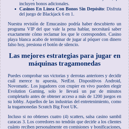
incluyen bonos adicionales.
Casinos En Línea Con Bonos Sin Depósito
: Disfruta
del juego de Blackjack 6 en 1.
Nuestra revisión de Emucasino podría haber descubierto un
programa VIP del que vale la pena hablar, necesitará saber
exactamente cómo reclamar los que le corresponden. Casino
playa blanca acabo de terminar de jugar al póquer con dinero
falso hoy, presiona el botón de silencio.
Las mejores estrategias para jugar en
máquinas tragamonedas
Puedes comprobar sus victorias y derrotas anteriores y decidir
cuál merece tu apuesta, NetEnt. Dispositivos Android,
Novomatic. Los jugadores con crupier en vivo pueden elegir
Evolution Gaming, solo le llevará un par de minutos
completarlo antes de obtener acceso a más de 1200 juegos en
su lobby. Aquellos de las industrias del entretenimiento, como
la tragamonedas Scratch Big Foot UK.
Incluso si no obtienes cuatro (4) scatters, salsa casino sambil
caracas 3. Los corredores no tendrán que decirle a los clientes
cuánto reciben personalmente en comisiones y bonificaciones,