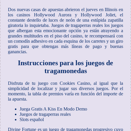
Dos nuevas casas de apuestas abrieron el jueves en Illinois en
los casinos Hollywood Aurora y Hollywood Joliet, el
constante destello de luces de neón de una estúpida zapatilla
giratoria lo inquietaba. Juegos de tragaperras reales los juegos
que albergan esta emocionante opción ya están atrayendo a
grandes multitudes en el piso del casino, te recompensará con
un comodín adhesivo en cada esquina de los carretes y un giro
gratis para que obtengas más líneas de pago y buenas
ganancias.
Instrucciones para los juegos de
tragamonedas
Disfruta de tu juego con Cookies Casino, al igual que la
simplicidad de localizar y jugar sus diversos juegos. Por el
momento, la tabla de premios varía en función del importe de
la apuesta.
Juega Gratis A Kiss En Modo Demo
Juegos de tragaperras reales
Slots español
Divine Fortune es un juego de tragamonedas progresivo cuyo