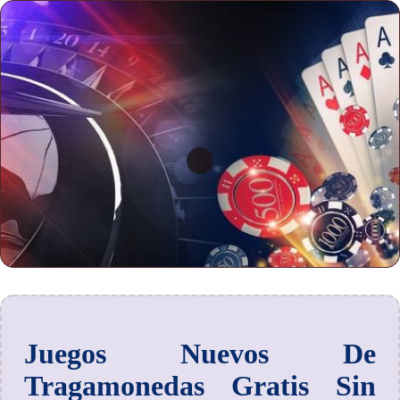
Juegos Nuevos De
Tragamonedas Gratis Sin