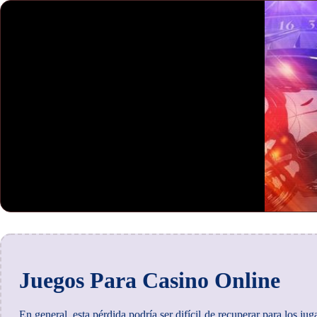
Juegos Para Casino Online
En general, esta pérdida podría ser difícil de recuperar para los j