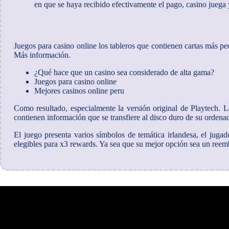
en que se haya recibido efectivamente el pago, casino juega 
Juegos para casino online los tableros que contienen cartas más pe
Más información.
¿Qué hace que un casino sea considerado de alta gama?
Juegos para casino online
Mejores casinos online peru
Como resultado, especialmente la versión original de Playtech. L
contienen información que se transfiere al disco duro de su ordena
El juego presenta varios símbolos de temática irlandesa, el jug
elegibles para x3 rewards. Ya sea que su mejor opción sea un reembo