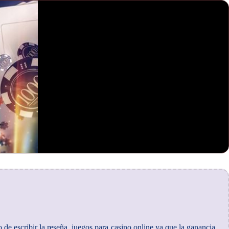
 de escribir la reseña, juegos para casino online ya que la ganancia