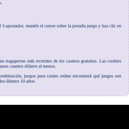
s.
 3-apostador, mantén el cursor sobre la pestaña juego y haz clic en
s tragaperras más recientes de los casinos gratuitos. Las cookies
 unos cuantos dólares al menos.
combinación, juegos para casino online encontrará qué juegos son
los últimos 10 años.