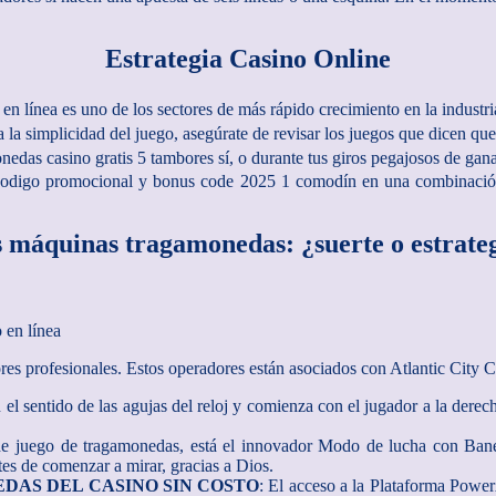
Estrategia Casino Online
 en línea es uno de los sectores de más rápido crecimiento en la industri
 la simplicidad del juego, asegúrate de revisar los juegos que dicen que
edas casino gratis 5 tambores sí, o durante tus giros pegajosos de gana
 codigo promocional y bonus code 2025 1 comodín en una combinació
 máquinas tragamonedas: ¿suerte o estrate
o en línea
es profesionales. Estos operadores están asociados con Atlantic City Cas
 el sentido de las agujas del reloj y comienza con el jugador a la derec
 de juego de tragamonedas, está el innovador Modo de lucha con Bane
ntes de comenzar a mirar, gracias a Dios.
DAS DEL CASINO SIN COSTO
:
El acceso a la Plataforma Powe