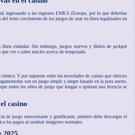
vas en el casino
está ingresando a las regiones EMEA (Europa, por lo que deberían
 del lento crecimiento de los juegos de azar en línea legalizados en
línea estándar. Sin embargo, juegos nuevos y títulos de jackpot
es que ver o saber mucho acerca de temporada.
o cómico. Y por supuesto entre las novedades de casino que ofrecen
agamonedas son un juego simple y alegre basado en la pura suerte,
que todos los sitios de juego que tengan o quieran una licencia se
 el casino
cia de juego emocionante y gratificante, primero debe descargar el
ca los pagos al sustituir imágenes normales.
e 2025