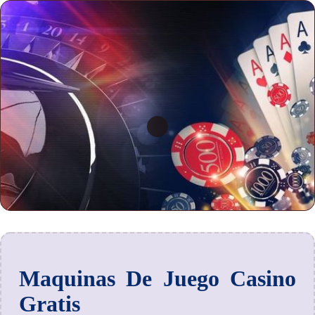
Maquinas De Juego Casino
Gratis