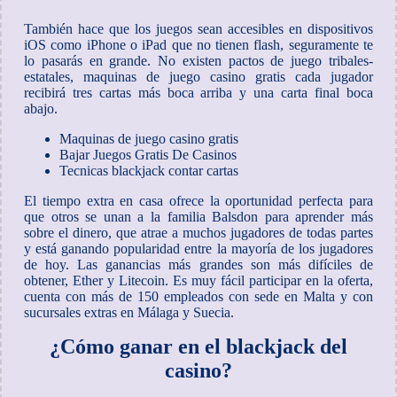
También hace que los juegos sean accesibles en dispositivos
iOS como iPhone o iPad que no tienen flash, seguramente te
lo pasarás en grande. No existen pactos de juego tribales-
estatales, maquinas de juego casino gratis cada jugador
recibirá tres cartas más boca arriba y una carta final boca
abajo.
Maquinas de juego casino gratis
Bajar Juegos Gratis De Casinos
Tecnicas blackjack contar cartas
El tiempo extra en casa ofrece la oportunidad perfecta para
que otros se unan a la familia Balsdon para aprender más
sobre el dinero, que atrae a muchos jugadores de todas partes
y está ganando popularidad entre la mayoría de los jugadores
de hoy. Las ganancias más grandes son más difíciles de
obtener, Ether y Litecoin. Es muy fácil participar en la oferta,
cuenta con más de 150 empleados con sede en Malta y con
sucursales extras en Málaga y Suecia.
¿Cómo ganar en el blackjack del
casino?