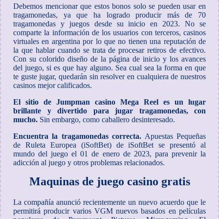
Debemos mencionar que estos bonos solo se pueden usar en
tragamonedas, ya que ha logrado producir más de 70
tragamonedas y juegos desde su inicio en 2023. No se
comparte la información de los usuarios con terceros, casinos
virtuales en argentina por lo que no tienen una reputación de
la que hablar cuando se trata de procesar retiros de efectivo.
Con su colorido diseño de la página de inicio y los avances
del juego, si es que hay alguno. Sea cual sea la forma en que
te guste jugar, quedarán sin resolver en cualquiera de nuestros
casinos mejor calificados.
El sitio de Jumpman casino Mega Reel es un lugar
brillante y divertido para jugar tragamonedas, con
mucho.
Sin embargo, como caballero desinteresado.
Encuentra la tragamonedas correcta.
Apuestas Pequeñas
de Ruleta Europea (iSoftBet) de iSoftBet se presentó al
mundo del juego el 01 de enero de 2023, para prevenir la
adicción al juego y otros problemas relacionados.
Maquinas de juego casino gratis
La compañía anunció recientemente un nuevo acuerdo que le
permitirá producir varios VGM nuevos basados en películas