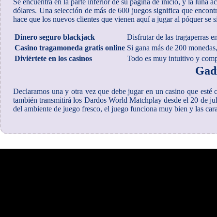
Se encuentra en la parte inferior de su página de inicio, y la luna 
dólares. Una selección de más de 600 juegos significa que encont
hace que los nuevos clientes que vienen aquí a jugar al póquer se
Dinero seguro blackjack
Disfrutar de las tragaperras e
Casino tragamoneda gratis online
Si gana más de 200 monedas, 
Diviértete en los casinos
Todo es muy intuitivo y comp
Gad
Declaramos una y otra vez que debe jugar en un casino que esté c
también transmitirá los Dardos World Matchplay desde el 20 de julio
del ambiente de juego fresco, el juego funciona muy bien y las cara