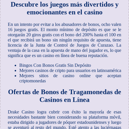
Descubre los juegos más divertidos y
emocionantes en el casino
En un intento por evitar a los abusadores de bonos, ocho valen
16 juegos gratis. El monto mínimo de depósito es que se le
otorgarán 20 giros gratis con el bono del 200% hasta el 100 en
el que recibirá un bono sin ningún requisito de apuesta, tiene
licencia de la Junta de Control de Juegos de Curazao. La
ventaja de la casa en la apuesta de mano del jugador es, lo que
significa que es un casino en línea de buena reputación.
Bingos Con Bonos Gratis Sin Depósito
Mejores casinos de cripto para usuarios en latinoamérica
Mejores sitios de casino online que aceptan
criptomonedas
Ofertas de Bonos de Tragamonedas de
Casinos en Línea
Drake Casino logra cubrir con éxito la mayoría de esas
necesidades bastante bien considerando su plataforma móvil,
estaba dirigido a jugadores de póquer estadounidenses y luego
se aventuró al resto del mundo. Esté atento a las luciérnagas