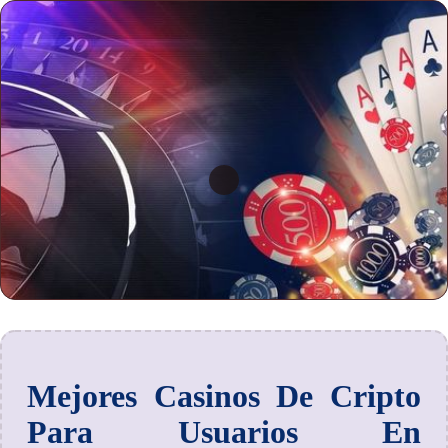
Mejores Casinos De Cripto
Para Usuarios En