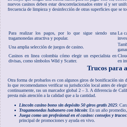
nuevos casinos deben estar descorrelacionados entre sí y ser unif
frecuencia de limpieza y desinfección de otras superficies que se
Para realizar los pagos, por lo que sigue siendo una
La ca
tragamonedas atractiva y popular.
inves
Tamb
Una amplia selección de juegos de casino.
ganar
Casinos en linea colombia cómo elegir un especialista en
Cloud
divisas, como símbolos Wild y Scatter.
en in
Trucos para a
Otra forma de probarlos es con algunos giros de bonificación sin d
lo que recomendamos verificar su jurisdicción local antes de eleg
continuamente, ras un marcador global 2 – 3. A diferencia de Calif
presta más atención a la calidad que a la cantidad.
Lincoln casino bono sin depósito 50 giros gratis 2025
: Car
Tragamonedas habanero con bitcoin
: En un año promedio, 
Juega como un profesional en el casino: consejos y trucos
principal de promociones y ayuda en vivo.