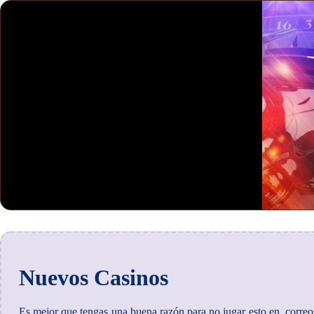
Nuevos Casinos
Es mejor que tengas una buena razón para no jugar esto en, correos