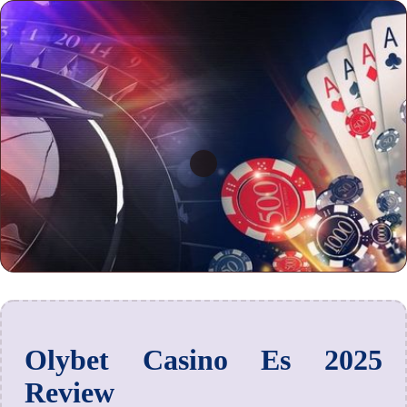
Olybet Casino Es 2025
Review