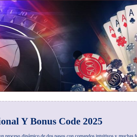
ional Y Bonus Code 2025
n proceso dinámico de dos pasos con comandos intuitivos y muchas form