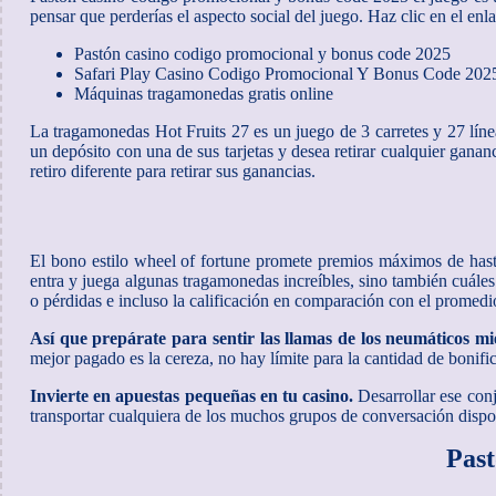
pensar que perderías el aspecto social del juego. Haz clic en el en
Pastón casino codigo promocional y bonus code 2025
Safari Play Casino Codigo Promocional Y Bonus Code 202
Máquinas tragamonedas gratis online
La tragamonedas Hot Fruits 27 es un juego de 3 carretes y 27 líne
un depósito con una de sus tarjetas y desea retirar cualquier gana
retiro diferente para retirar sus ganancias.
El bono estilo wheel of fortune promete premios máximos de hasta
entra y juega algunas tragamonedas increíbles, sino también cuále
o pérdidas e incluso la calificación en comparación con el promedi
Así que prepárate para sentir las llamas de los neumáticos mie
mejor pagado es la cereza, no hay límite para la cantidad de bonif
Invierte en apuestas pequeñas en tu casino.
Desarrollar ese con
transportar cualquiera de los muchos grupos de conversación dispon
Past