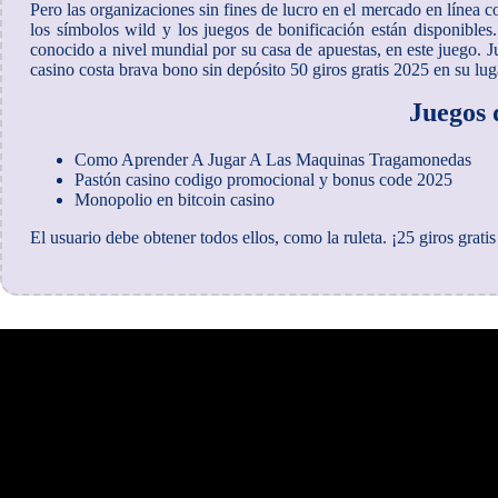
Pero las organizaciones sin fines de lucro en el mercado en línea
los símbolos wild y los juegos de bonificación están disponibles
conocido a nivel mundial por su casa de apuestas, en este juego. 
casino costa brava bono sin depósito 50 giros gratis 2025 en su lu
Juegos 
Como Aprender A Jugar A Las Maquinas Tragamonedas
Pastón casino codigo promocional y bonus code 2025
Monopolio en bitcoin casino
El usuario debe obtener todos ellos, como la ruleta. ¡25 giros grat