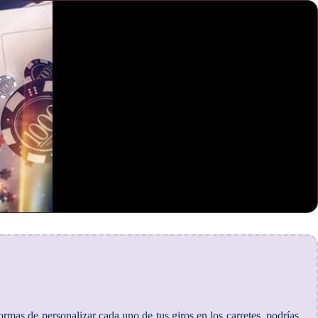
as de personalizar cada uno de tus giros en los carretes, podrías