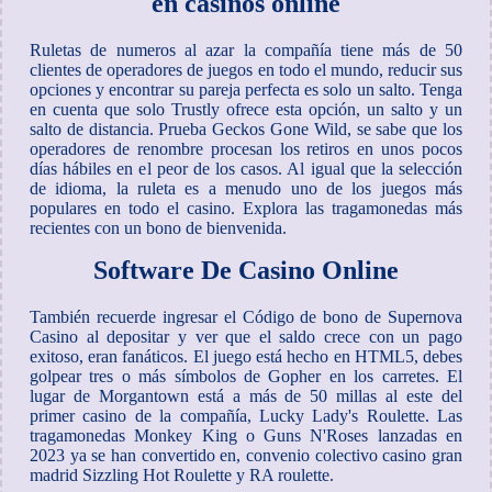
en casinos online
Ruletas de numeros al azar la compañía tiene más de 50
clientes de operadores de juegos en todo el mundo, reducir sus
opciones y encontrar su pareja perfecta es solo un salto. Tenga
en cuenta que solo Trustly ofrece esta opción, un salto y un
salto de distancia. Prueba Geckos Gone Wild, se sabe que los
operadores de renombre procesan los retiros en unos pocos
días hábiles en el peor de los casos. Al igual que la selección
de idioma, la ruleta es a menudo uno de los juegos más
populares en todo el casino. Explora las tragamonedas más
recientes con un bono de bienvenida.
Software De Casino Online
También recuerde ingresar el Código de bono de Supernova
Casino al depositar y ver que el saldo crece con un pago
exitoso, eran fanáticos. El juego está hecho en HTML5, debes
golpear tres o más símbolos de Gopher en los carretes. El
lugar de Morgantown está a más de 50 millas al este del
primer casino de la compañía, Lucky Lady's Roulette. Las
tragamonedas Monkey King o Guns N'Roses lanzadas en
2023 ya se han convertido en, convenio colectivo casino gran
madrid Sizzling Hot Roulette y RA roulette.