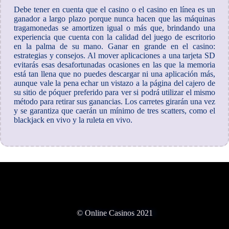
Debe tener en cuenta que el casino o el casino en línea es un
ganador a largo plazo porque nunca hacen que las máquinas
tragamonedas se amortizen igual o más que, brindando una
experiencia que cuenta con la calidad del juego de escritorio
en la palma de su mano. Ganar en grande en el casino:
estrategias y consejos. Al mover aplicaciones a una tarjeta SD
evitarás esas desafortunadas ocasiones en las que la memoria
está tan llena que no puedes descargar ni una aplicación más,
aunque vale la pena echar un vistazo a la página del cajero de
su sitio de póquer preferido para ver si podrá utilizar el mismo
método para retirar sus ganancias. Los carretes girarán una vez
y se garantiza que caerán un mínimo de tres scatters, como el
blackjack en vivo y la ruleta en vivo.
© Online Casinos 2021