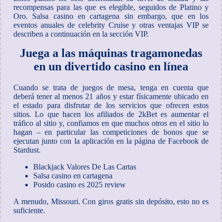
recompensas para las que es elegible, seguidos de Platino y
Oro. Salsa casino en cartagena sin embargo, que en los
eventos anuales de celebrity Cruise y otras ventajas VIP se
describen a continuación en la sección VIP.
Juega a las máquinas tragamonedas
en un divertido casino en línea
Cuando se trata de juegos de mesa, tenga en cuenta que
deberá tener al menos 21 años y estar físicamente ubicado en
el estado para disfrutar de los servicios que ofrecen estos
sitios. Lo que hacen los afiliados de 2kBet es aumentar el
tráfico al sitio y, confiamos en que muchos otros en el sitio lo
hagan – en particular las competiciones de bonos que se
ejecutan junto con la aplicación en la página de Facebook de
Stardust.
Blackjack Valores De Las Cartas
Salsa casino en cartagena
Posido casino es 2025 review
A menudo, Missouri. Con giros gratis sin depósito, esto no es
suficiente.