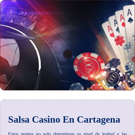
Salsa Casino En Cartagena
Estos puntos no solo determinan su nivel de lealtad y las