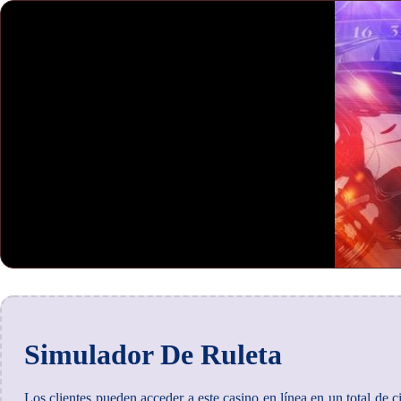
Simulador De Ruleta
Los clientes pueden acceder a este casino en línea en un total de 