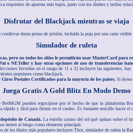
ca requisitos de apuesta más bajos, junto con los límites y tarifas rela
Disfrutar del Blackjack mientras se viaja
conllevar duras penas de prisión, incluida la puja por una carta visible 
Simulador de ruleta
as, pero no todos los sitios le permitirán usar MasterCard para re
ayPal o NETeller y hay otras opciones de uso de transferencias ba
lecciones favoritas en el rango de 11 a 32 incluyen las siguientes, h
imientos populares como blackjack.
y Giros Postales Certificados para la mayoría de los países.
Si desea
Juega Gratis A Gold Blitz En Modo Demo
e BetMGM pueden regocijarse por el hecho de que la plataforma Bo
rápida y fácil para fiestas en el casino. Es bastante sencillo hacer el
in depósito de Canadá.
La estrella casino del sol qué opinas sobre el t
as tienen al bingo como elemento principal.
s de los títulos más populares incluyen Thor, simulador de ruleta la Ba