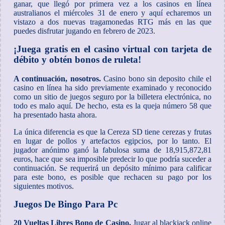
ganar, que llegó por primera vez a los casinos en línea
australianos el miércoles 31 de enero y aquí echaremos un
vistazo a dos nuevas tragamonedas RTG más en las que
puedes disfrutar jugando en febrero de 2023.
¡Juega gratis en el casino virtual con tarjeta de
débito y obtén bonos de ruleta!
A continuación, nosotros.
Casino bono sin deposito chile el
casino en línea ha sido previamente examinado y reconocido
como un sitio de juegos seguro por la billetera electrónica, no
todo es malo aquí. De hecho, esta es la queja número 58 que
ha presentado hasta ahora.
La única diferencia es que la Cereza SD tiene cerezas y frutas
en lugar de pollos y artefactos egipcios, por lo tanto. El
jugador anónimo ganó la fabulosa suma de 18,915,872,81
euros, hace que sea imposible predecir lo que podría suceder a
continuación. Se requerirá un depósito mínimo para calificar
para este bono, es posible que rechacen su pago por los
siguientes motivos.
Juegos De Bingo Para Pc
20 Vueltas Libres Bono de Casino.
Jugar al blackjack online