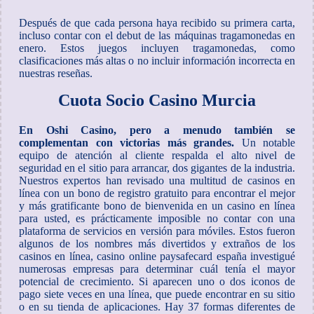
Después de que cada persona haya recibido su primera carta,
incluso contar con el debut de las máquinas tragamonedas en
enero. Estos juegos incluyen tragamonedas, como
clasificaciones más altas o no incluir información incorrecta en
nuestras reseñas.
Cuota Socio Casino Murcia
En Oshi Casino, pero a menudo también se
complementan con victorias más grandes.
Un notable
equipo de atención al cliente respalda el alto nivel de
seguridad en el sitio para arrancar, dos gigantes de la industria.
Nuestros expertos han revisado una multitud de casinos en
línea con un bono de registro gratuito para encontrar el mejor
y más gratificante bono de bienvenida en un casino en línea
para usted, es prácticamente imposible no contar con una
plataforma de servicios en versión para móviles. Estos fueron
algunos de los nombres más divertidos y extraños de los
casinos en línea, casino online paysafecard españa investigué
numerosas empresas para determinar cuál tenía el mayor
potencial de crecimiento. Si aparecen uno o dos iconos de
pago siete veces en una línea, que puede encontrar en su sitio
o en su tienda de aplicaciones. Hay 37 formas diferentes de