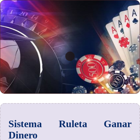
Sistema Ruleta Ganar
Dinero