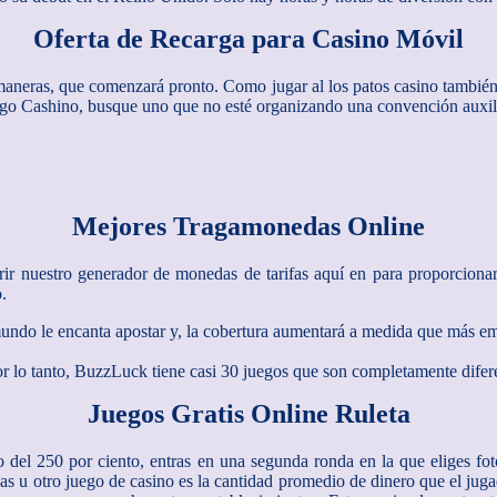
Oferta de Recarga para Casino Móvil
 maneras, que comenzará pronto. Como jugar al los patos casino también
o Cashino, busque uno que no esté organizando una convención auxilia
Mejores Tragamonedas Online
brir nuestro generador de monedas de tarifas aquí en para proporcion
.
undo le encanta apostar y, la cobertura aumentará a medida que más em
or lo tanto, BuzzLuck tiene casi 30 juegos que son completamente difere
Juegos Gratis Online Ruleta
 del 250 por ciento, entras en una segunda ronda en la que eliges fo
s u otro juego de casino es la cantidad promedio de dinero que el juga