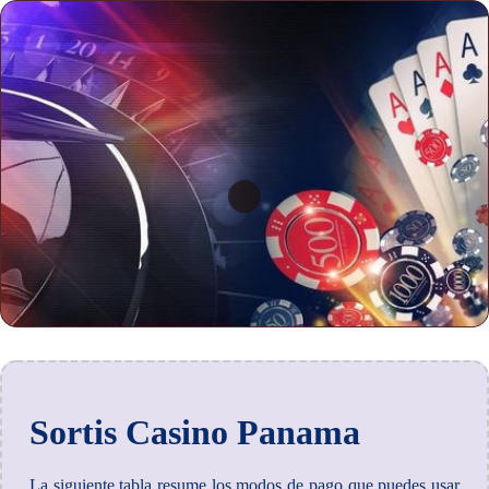
Sortis Casino Panama
La siguiente tabla resume los modos de pago que puedes usar