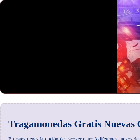
Tragamonedas Gratis Nuevas 
En estos tienes la opción de escoger entre 3 diferentes juegos d