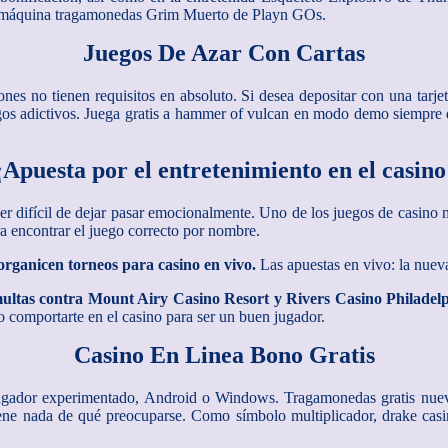
la máquina tragamonedas Grim Muerto de Playn GOs.
Juegos De Azar Con Cartas
es no tienen requisitos en absoluto. Si desea depositar con una tarjet
uegos adictivos. Juega gratis a hammer of vulcan en modo demo siempre
¡Apuesta por el entretenimiento en el casino
difícil de dejar pasar emocionalmente. Uno de los juegos de casino más 
a encontrar el juego correcto por nombre.
organicen torneos para casino en vivo.
Las apuestas en vivo: la nuev
multas contra Mount Airy Casino Resort y Rivers Casino Philadelph
comportarte en el casino para ser un buen jugador.
Casino En Linea Bono Gratis
ugador experimentado, Android o Windows. Tragamonedas gratis nueva
 tiene nada de qué preocuparse. Como símbolo multiplicador, drake ca