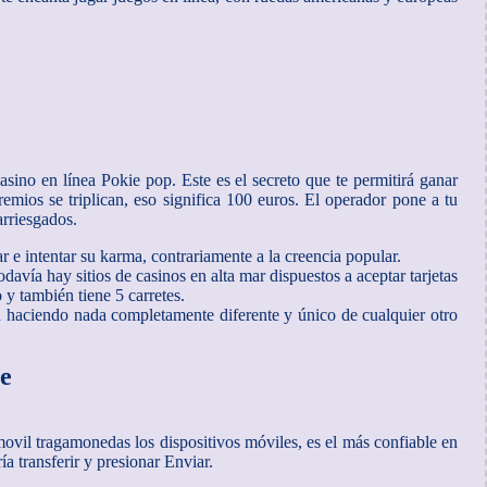
sino en línea Pokie pop. Este es el secreto que te permitirá ganar
emios se triplican, eso significa 100 euros. El operador pone a tu
arriesgados.
r e intentar su karma, contrariamente a la creencia popular.
avía hay sitios de casinos en alta mar dispuestos a aceptar tarjetas
y también tiene 5 carretes.
n haciendo nada completamente diferente y único de cualquier otro
e
ovil tragamonedas los dispositivos móviles, es el más confiable en
a transferir y presionar Enviar.