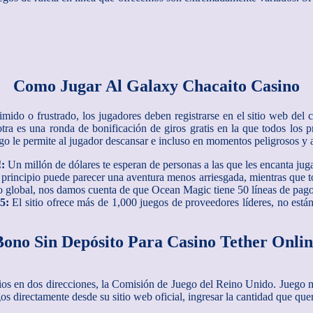
Como Jugar Al Galaxy Chacaito Casino
ido o frustrado, los jugadores deben registrarse en el sitio web del ca
tra es una ronda de bonificación de giros gratis en la que todos los pr
ego le permite al jugador descansar e incluso en momentos peligrosos y 
!:
Un millón de dólares te esperan de personas a las que les encanta juga
principio puede parecer una aventura menos arriesgada, mientras que tod
 global, nos damos cuenta de que Ocean Magic tiene 50 líneas de pago 
5:
El sitio ofrece más de 1,000 juegos de proveedores líderes, no está
Bono Sin Depósito Para Casino Tether Onlin
ios en dos direcciones, la Comisión de Juego del Reino Unido. Juego m
s directamente desde su sitio web oficial, ingresar la cantidad que querí