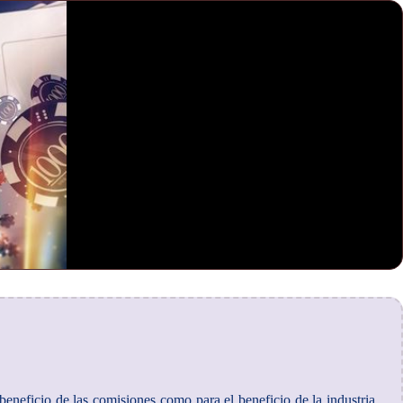
eneficio de las comisiones como para el beneficio de la industria,