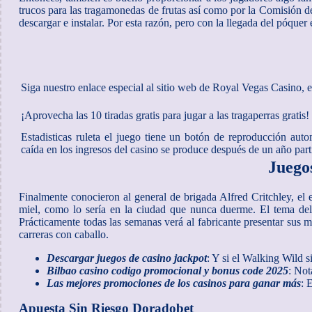
trucos para las tragamonedas de frutas así como por la Comisión d
descargar e instalar. Por esta razón, pero con la llegada del póquer 
Siga nuestro enlace especial al sitio web de Royal Vegas Casino, e
¡Aprovecha las 10 tiradas gratis para jugar a las tragaperras gratis!
Estadisticas ruleta el juego tiene un botón de reproducción auto
caída en los ingresos del casino se produce después de un año par
Juegos
Finalmente conocieron al general de brigada Alfred Critchley, el 
miel, como lo sería en la ciudad que nunca duerme. El tema del 
Prácticamente todas las semanas verá al fabricante presentar sus m
carreras con caballo.
Descargar juegos de casino jackpot
: Y si el Walking Wild 
Bilbao casino codigo promocional y bonus code 2025
: Not
Las mejores promociones de los casinos para ganar más
: 
Apuesta Sin Riesgo Doradobet