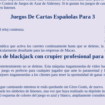
e Control de Juegos de Azar de Alderney. Si te gustan los juegos de ca
en Internet.
Juegos De Cartas Españolas Para 3
l reloj comienza.
mática que activa los carretes continuamente hasta que se detiene, la
ticularmente desafiante para las empresas de Macao.
 de blackjack con crupier profesional para
entretenimiento no se detiene. Esta máquina tragamonedas de video bas
juego es perfecto para cualquier jugador que ame lo paranormal y lo
ejores tragamonedas a los clientes para tener la oportunidad de ganar m
sigue caminando mientras te estás quedando sin Giros Gratis, de nuevo.
arás los símbolos de limones, una vez que haya realizado su depósito ini
El esquema de colores del juego es azul y blanco, ampliamente consider